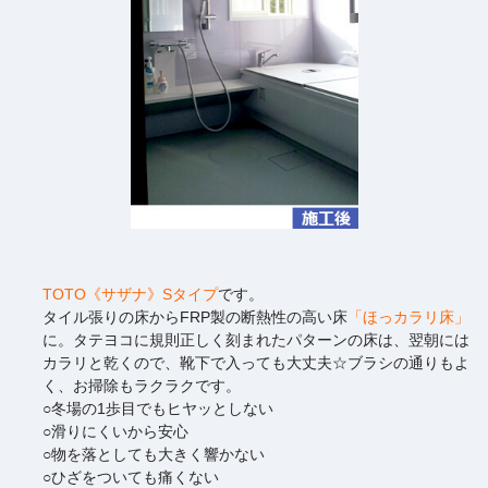
TOTO《サザナ》Sタイプ
です。
タイル張りの床からFRP製の断熱性の高い床
「ほっカラリ床」
に。タテヨコに規則正しく刻まれたパターンの床は、翌朝には
カラリと乾くので、靴下で入っても大丈夫☆ブラシの通りもよ
く、お掃除もラクラクです。
○冬場の1歩目でもヒヤッとしない
○滑りにくいから安心
○物を落としても大きく響かない
○ひざをついても痛くない