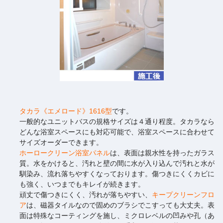
タカラ《エメロード》1616型
です。
一般的なユニットバスの規格サイズは４通り程度。タカラなら
どんな浴室スペースにも対応可能で、浴室スペースに合わせて
サイズオーダーできます。
ホーロークリーン浴室パネル
は、表面は親水性を持ったガラス
質。水をかけると、汚れと壁の間に水が入り込んで汚れと水が
馴染み、流れ落ちやすくなっております。傷つきにくくカビに
も強く、いつまでもキレイが続きます。
頑丈で傷つきにくく、汚れが落ちやすい、
キープクリーンフロ
ア
は、磁器タイルなので固めのブラシでこすっても大丈夫。表
面は特殊なコーティングを施し、ミクロレベルの凹みや孔（あ