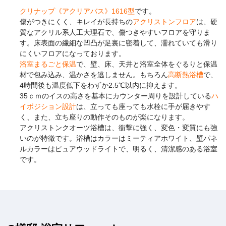
クリナップ《アクリアバス》1616型
です。
傷がつきにくく、キレイが長持ちの
アクリストンフロア
は、硬
質なアクリル系人工大理石で、傷つきやすいフロアを守りま
す。床表面の繊細な凹凸が足裏に密着して、濡れていても滑り
にくいフロアになっております。
浴室まるごと保温
で、壁、床、天井と浴室全体をぐるりと保温
材で包み込み、温かさを逃しません。もちろん
高断熱浴槽
で、
4時間後も温度低下をわずか2.5℃以内に抑えます。
35ｃｍのイスの高さを基本にカウンター周りを設計している
ハ
イポジション設計
は、立っても座っても水栓に手が届きやす
く、また、立ち座りの動作そのものが楽になります。
アクリストンクオーツ浴槽は、衝撃に強く、変色・変質にも強
いのが特徴です。浴槽はカラーはミーティアホワイト、壁パネ
ルカラーはピュアウッドライトで、明るく、清潔感のある浴室
です。