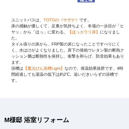
ユニットバスは、
TOTOの《サザナ》
です。
床の感触が優しくて、足裏が気持ちよく、冬場の一歩目が「ヒ
ヤッ」から「ほっ」に変わる、
【ほっカラリ床】
になりまし
た。
タイル張りの床から、FRP製の床になったことですべりにく
く、水はけがよくなりました。床下の発砲ウレタン製の断熱ク
ッション層は断熱性を保持し、衝撃を和らげ、防音効果もあり
ます。
浴槽は
【魔法びん浴槽Light】
なので、保温効果抜群です。4時
間経過しても湯温の低下は約2℃。追いだきいらずの浴槽で
す。
M様邸 浴室リフォーム